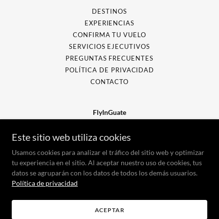
DESTINOS
EXPERIENCIAS
CONFIRMA TU VUELO
SERVICIOS EJECUTIVOS
PREGUNTAS FRECUENTES
POLÍTICA DE PRIVACIDAD
CONTACTO
FlyInGuate
Intermediación de servicios de esparcimiento
Este sitio web utiliza cookies
aeronáutico.
Usamos cookies para analizar el tráfico del sitio web y optimizar
+502 5550-7700
/
3000-7700
tu experiencia en el sitio. Al aceptar nuestro uso de cookies, tus
datos se agruparán con los datos de todos los demás usuarios.
Política de privacidad
Copyright © 2026 FlyInGuate - All Rights Reserved.
Powered by
ACEPTAR